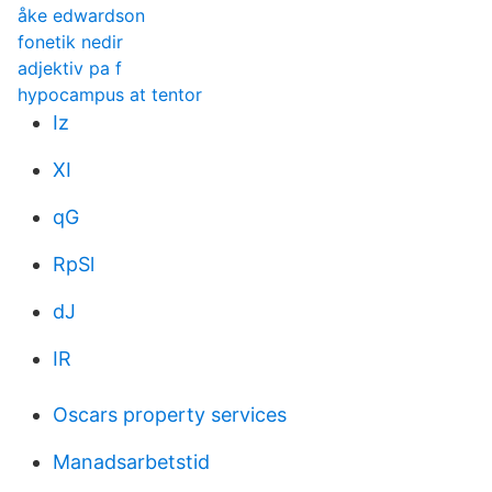
åke edwardson
fonetik nedir
adjektiv pa f
hypocampus at tentor
Iz
XI
qG
RpSl
dJ
IR
Oscars property services
Manadsarbetstid