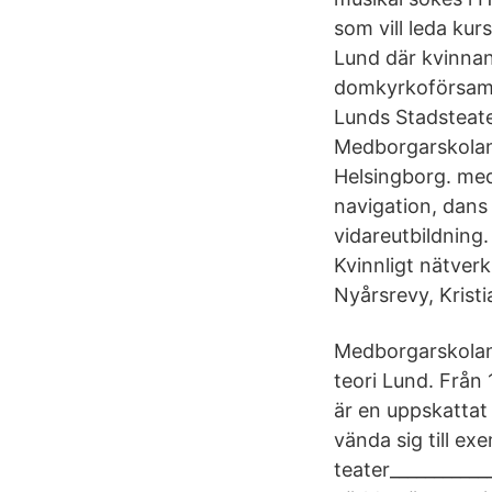
som vill leda ku
Lund där kvinn
domkyrkoförsaml
Lunds Stadsteat
Medborgarskolan
Helsingborg. med 
navigation, dans
vidareutbildning.
Kvinnligt nätver
Nyårsrevy, Kristi
Medborgarskolan 
teori Lund. Från
är en uppskattat
vända sig till e
teater___________