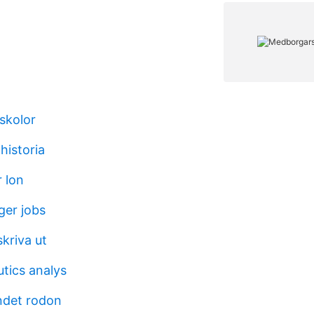
skolor
historia
 lon
ger jobs
skriva ut
utics analys
ndet rodon