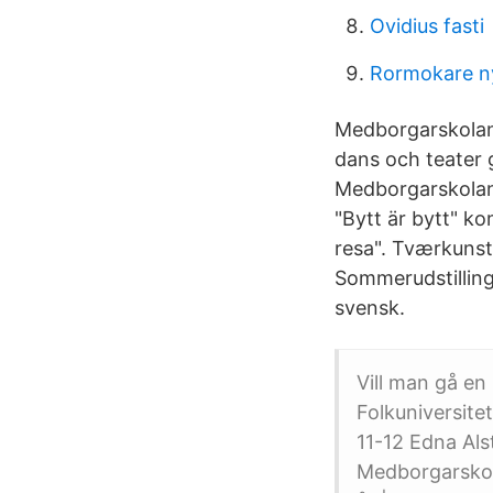
Ovidius fasti
Rormokare 
Medborgarskolan.
dans och teater
Medborgarskolan
"Bytt är bytt" ko
resa". Tværkunst
Sommerudstilling
svensk.
Vill man gå en
Folkuniversitet
11-12 Edna Als
Medborgarskola