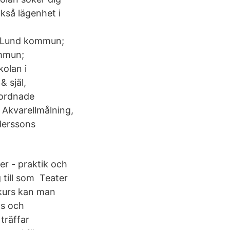
kså lägenhet i
, Lund kommun;
mmun;
olan i
& själ,
nordnade
, Akvarellmålning,
derssons
er - praktik och
 till som Teater
 kurs kan man
ns och
 träffar