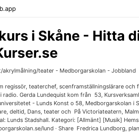
b.app
kurs i Skåne - Hitta d
 Kurser.se
at/akrylmålning/teater - Medborgarskolan - Jobbland
 regissör, teaterchef, scenframställningslärare och 
i radio. Gerda Lundequist kom från 53, Kursverksam
kuniversitetet - Lunds Konst o 58, Medborgarskolan i
re, deltid, Dans, teater och På Victoriateatern, Mal
al: Lunds Stadshall. Kategori: [Allmänt] [Musik] Hems
rgarskolan.se/lund · Share Fredrica Lundborg, plan 