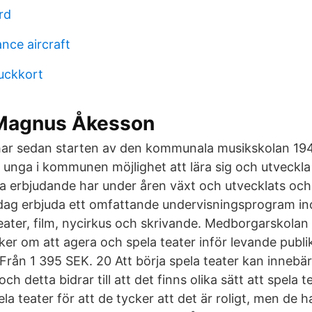
rd
ance aircraft
ruckkort
Magnus Åkesson
r sedan starten av den kommunala musikskolan 19
 unga i kommunen möjlighet att lära sig och utveckla 
ta erbjudande har under åren växt och utvecklats o
idag erbjuda ett omfattande undervisningsprogram in
teater, film, nycirkus och skrivande. Medborgarskola
ker om att agera och spela teater inför levande publik 
rån 1 395 SEK. 20 Att börja spela teater kan innebära
ch detta bidrar till att det finns olika sätt att spela t
ela teater för att de tycker att det är roligt, men de 