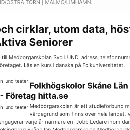
UND/ÖSTRA TORN | MALMÖ/LIMHAMN.
ch cirklar, utom data, hö
ktiva Seniorer
 till Medborgarskolan Syd LUND, adress, telefonnum
retaget. Läs en kurs i danska på Folkuniversitetet.
Folkhögskolor Skåne Län
- Företag hitta.se
Medborgarskolan är ett studieförbund m
värdegrund som finns över hela landet. 
r engagerar varje år närmare en Jobb Ledare inom dan
Helsingborg Skåne län Medborgarskolan Medborgarsk