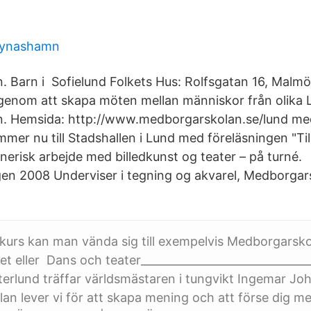
nynashamn
 Barn i Sofielund Folkets Hus: Rolfsgatan 16, Malmö
 genom att skapa möten mellan människor från olika
. Hemsida: http://www.medborgarskolan.se/lund m
mmer nu till Stadshallen i Lund med föreläsningen "Til
nerisk arbejde med billedkunst og teater – på turné.
en 2008 Underviser i tegning og akvarel, Medborgar
 kurs kan man vända sig till exempelvis Medborgarsko
et eller Dans och teater______________________________
terlund träffar världsmästaren i tungvikt Ingemar Jo
n lever vi för att skapa mening och att förse dig me