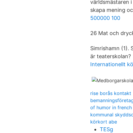
världsmästaren i
skapa mening och
500000 100
26 Mat och dryck
Simrishamn (1). S
är teaterskolan?
Internationellt k
rise borås kontakt
bemanningsföreta
of humor in french
kommunal skyddso
körkort abe
TESg