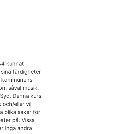
44 kunnat
sina färdigheter
ch kommunens
om såväl musik,
n Syd. Denna kurs
och/eller vill
 olika saker för
eater på. Vissa
har inga andra