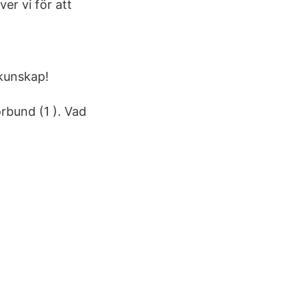
er vi för att
 kunskap!
rbund (1 ). Vad