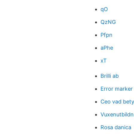
qO
QzNG
Pfpn
aPhe
xT
Brilli ab
Error marker
Ceo vad bety
Vuxenutbildn
Rosa danica