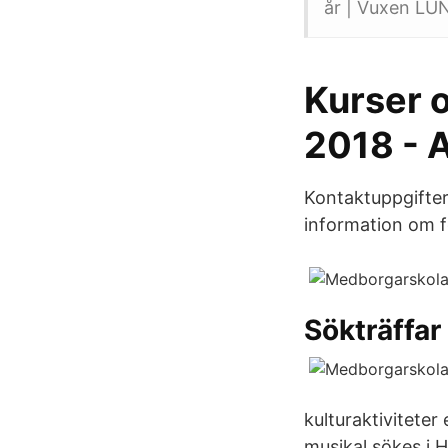
år | Vuxen L
Kurser o
2018 - A
Kontaktuppgifter
information om fö
Sökträffar 
kulturaktivitete
musikal sökes i 