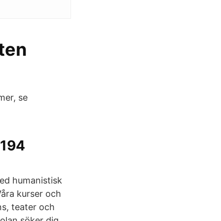
sten
mer, se
 194
ed humanistisk
Våra kurser och
s, teater och
olan söker dig