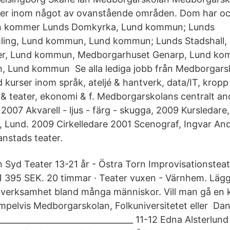
rser inom något av ovanstående områden. Dom har oc
an kommer Lunds Domkyrka, Lund kommun; Lunds
ing, Lund kommun, Lund kommun; Lunds Stadshall
er, Lund kommun, Medborgarhuset Genarp, Lund ko
, Lund kommun Se alla lediga jobb från Medborgarsk
kurser inom språk, ateljé & hantverk, data/IT, kropp 
 & teater, ekonomi & f. Medborgarskolans centralt a
 2007 Akvarell - ljus - färg - skugga, 2009 Kursledare
k, Lund. 2009 Cirkelledare 2001 Scenograf, Ingvar An
anstads teater.
Syd Teater 13-21 år - Östra Torn Improvisationsteat
 1 395 SEK. 20 timmar · Teater vuxen - Värnhem. Lägg
 verksamhet bland många människor. Vill man gå en
xempelvis Medborgarskolan, Folkuniversitetet eller Da
_________________________________ 11-12 Edna Alsterlund