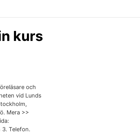
in kurs
föreläsare och
heten vid Lunds
 Stockholm,
mö. Mera >>
ida:
3. Telefon.