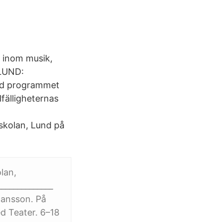
 inom musik,
 LUND:
ed programmet
lfälligheternas
skolan, Lund på
lan,
______________
hansson. På
d Teater. 6–18