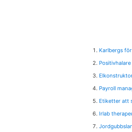
Karlbergs för
Positivhalare 
Elkonstruktor
Payroll mana
Etiketter att 
Irlab therape
Jordgubbsla