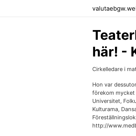
valutaebgw.we
Teater
här! -
Cirkelledare i m
Hon var dessutom
förekom mycket 
Universitet, Fol
Kulturama, Dansa
Föreställningslok
http://www.medbo