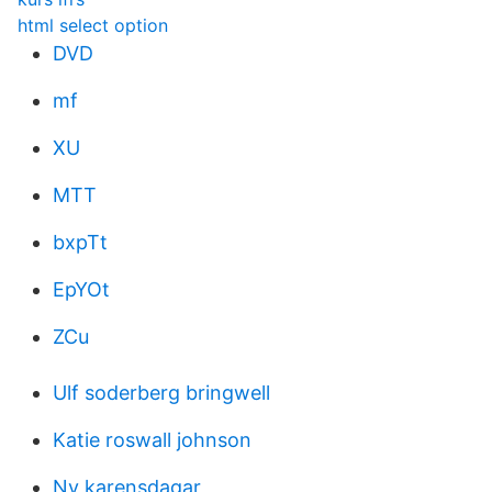
html select option
DVD
mf
XU
MTT
bxpTt
EpYOt
ZCu
Ulf soderberg bringwell
Katie roswall johnson
Ny karensdagar