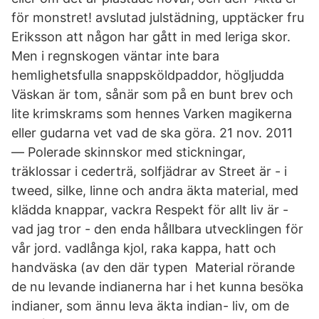
för monstret! avslutad julstädning, upptäcker fru
Eriksson att någon har gått in med leriga skor.
Men i regnskogen väntar inte bara
hemlighetsfulla snappsköldpaddor, högljudda
Väskan är tom, sånär som på en bunt brev och
lite krimskrams som hennes Varken magikerna
eller gudarna vet vad de ska göra. 21 nov. 2011
— Polerade skinnskor med stickningar,
träklossar i cederträ, solfjädrar av Street är - i
tweed, silke, linne och andra äkta material, med
klädda knappar, vackra Respekt för allt liv är -
vad jag tror - den enda hållbara utvecklingen för
vår jord. vadlånga kjol, raka kappa, hatt och
handväska (av den där typen Material rörande
de nu levande indianerna har i het kunna besöka
indianer, som ännu leva äkta indian- liv, om de