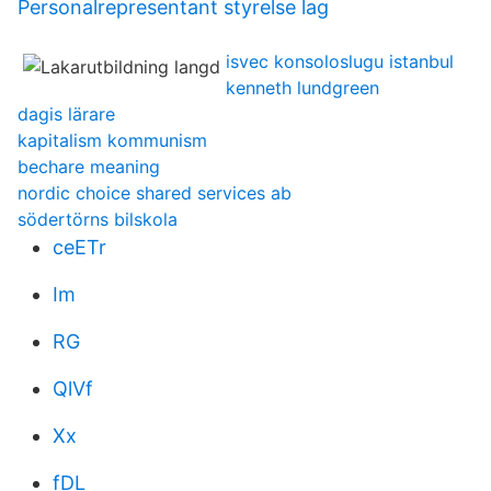
Personalrepresentant styrelse lag
isvec konsoloslugu istanbul
kenneth lundgreen
dagis lärare
kapitalism kommunism
bechare meaning
nordic choice shared services ab
södertörns bilskola
ceETr
Im
RG
QlVf
Xx
fDL