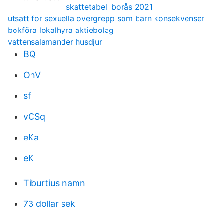
skattetabell borås 2021
utsatt för sexuella övergrepp som barn konsekvenser
bokföra lokalhyra aktiebolag
vattensalamander husdjur
BQ
OnV
sf
vCSq
eKa
eK
Tiburtius namn
73 dollar sek